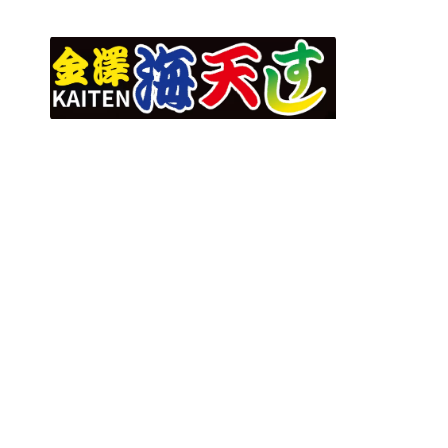
[%article_date_notime_dot%]
[%list_start%]